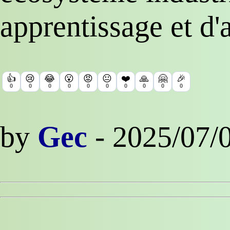
apprentissage et d'
👍
😢
😂
😮
😡
😐
❤️
🙏
🤗
🎉
0
0
0
0
0
0
0
0
0
0
by
Gec
- 2025/07/