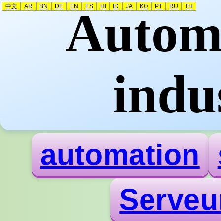
中文
AR
BN
DE
EN
ES
HI
ID
JA
KO
PT
RU
TH
Automa
indus
automation
Serveu