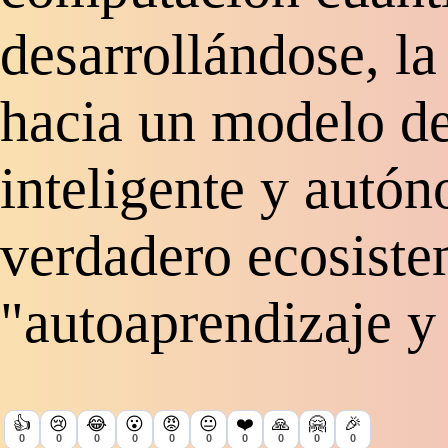
desarrollándose, la
hacia un modelo de
inteligente y autó
verdadero ecosiste
"autoaprendizaje y 
👍
😢
😂
😮
😡
😐
❤️
🙏
🤗
🎉
0
0
0
0
0
0
0
0
0
0