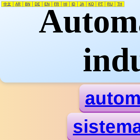
中文
AR
BN
DE
EN
FR
HI
ID
JA
KO
PT
RU
TH
Automa
indu
autom
sistema