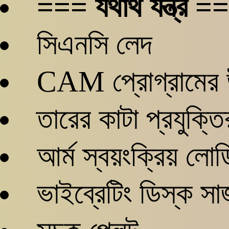
=== যথার্থ যন্ত্র =
সিএনসি লেদ
CAM প্রোগ্রামের 
তারের কাটা প্রযুক্ত
আর্ম স্বয়ংক্রিয় ল
ভাইব্রেটিং ডিস্ক স