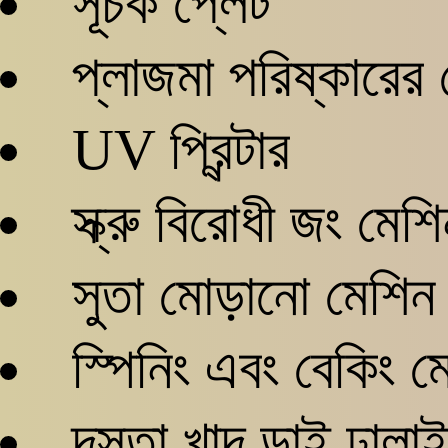
সূচক প্লেট
প্লাজমা পরিষ্কারের
UV প্রিন্টার
স্ক্রু বিরোধী জং মেশ
সুতা মোড়ানো মেশিন
স্পিনিং এবং বেকিং ম
দস্তা খাদ ডাই ঢালাই