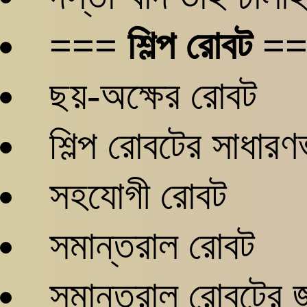
=== শিল্প রোবট =
ছয়-অক্ষের রোবট
শিল্প রোবটের সাধারণভা
সহযোগী রোবট
সমান্তরাল রোবট
সমান্তরাল রোবটের জ