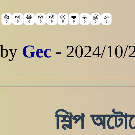
👍
😢
😂
😮
😡
😐
❤️
🙏
🤗
🎉
0
0
0
0
0
0
0
0
0
0
by
Gec
- 2024/10/
শিল্প অটোম