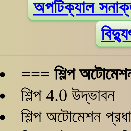
অপটিক্যাল সনাক
বিদ্যু
=== শিল্প অটোমে
শিল্প 4.0 উদ্ভাবন
শিল্প অটোমেশন প্রধ