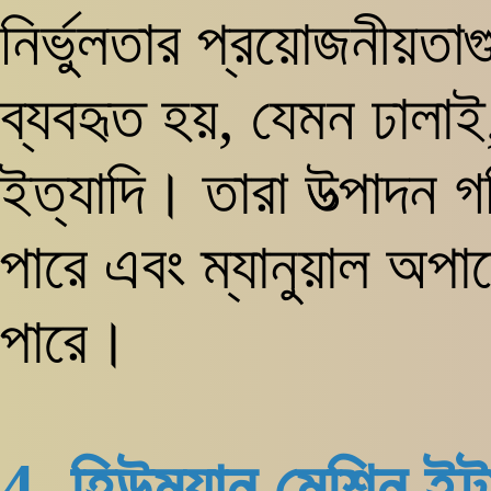
নির্ভুলতার প্রয়োজনীয়ত
ব্যবহৃত হয়, যেমন ঢালাই
ইত্যাদি। তারা উত্পাদন গ
পারে এবং ম্যানুয়াল অপা
পারে।
4. হিউম্যান মেশিন ই