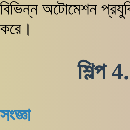
বিভিন্ন অটোমেশন প্রযু
করে।
শিল্প 
সংজ্ঞা