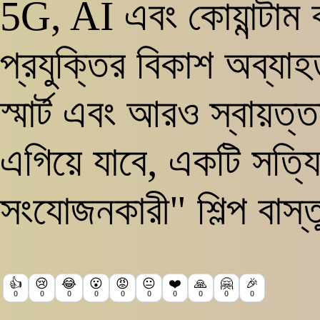
5G, AI এবং কোয়ান্টাম
প্রযুক্তির বিকাশ অব্যাহ
স্মার্ট এবং আরও স্বায়ত
এগিয়ে যাবে, একটি সত্যিক
সংযোজনকারী" শিল্প বাস্ত
👍
😢
😂
😮
😡
😐
❤️
🙏
🤗
🎉
0
0
0
0
0
0
0
0
0
0