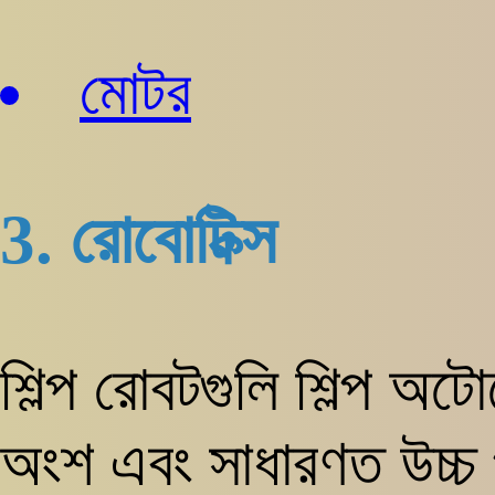
মোটর
3. রোবোটিক্স
শিল্প রোবটগুলি শিল্প অটো
অংশ এবং সাধারণত উচ্চ প