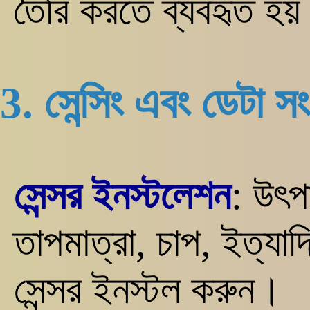
তৈরি করতে ব্যবহৃত হয
3. সেন্সিং এবং ডেটা স
সেন্সর ইনস্টলেশন
: উৎপ
তাপমাত্রা, চাপ, ইত্যাদ
সেন্সর ইনস্টল করুন।