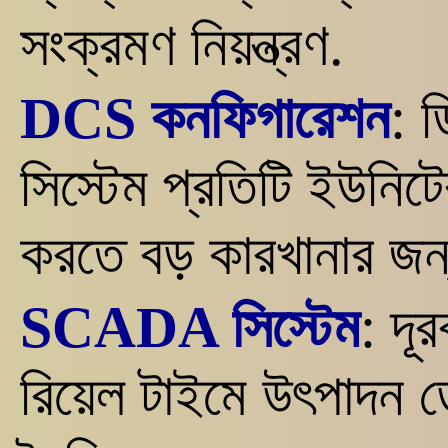
সংক্রমণ নিয়ন্ত্রণ.
DCS কনফিগারেশন
: ড
সিস্টেম প্রতিটি ইউনিট
করতে বড় কারখানার জন
SCADA সিস্টেম
: দূর
রিয়েল টাইমে উৎপাদন ড