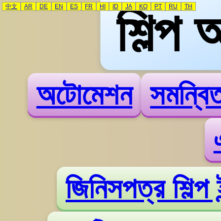
中文
AR
DE
EN
ES
FR
HI
ID
JA
KO
PT
RU
TH
শিল্প
অটোমেশন
সমন্বিত
জিনিসপত্র শিল্প 