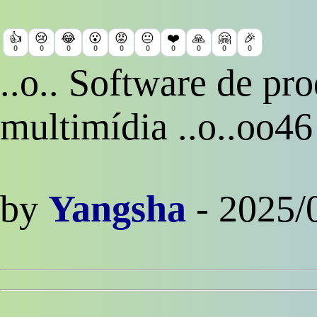
👍
😢
😂
😮
😡
😐
❤️
🙏
🤗
🎉
0
0
0
0
0
0
0
0
0
0
..o.. Software de pr
multimídia ..o..oo46
by
Yangsha
- 2025/