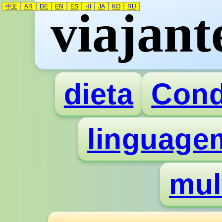
中文
AR
DE
EN
ES
HI
JA
KO
RU
viajant
dieta
Con
linguage
mul