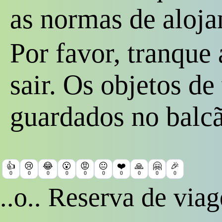
as normas de aloj
Por favor, tranque 
sair. Os objetos d
guardados no balcã
👍
😢
😂
😮
😡
😐
❤️
🙏
🤗
🎉
0
0
0
0
0
0
0
0
0
0
..o.. Reserva de viag