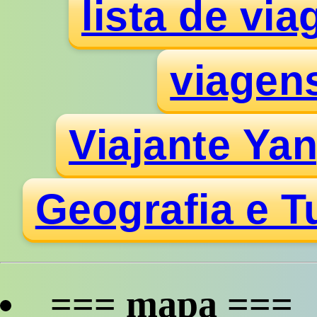
lista de vi
viagens
Viajante Y
Geografia e T
=== mapa ===