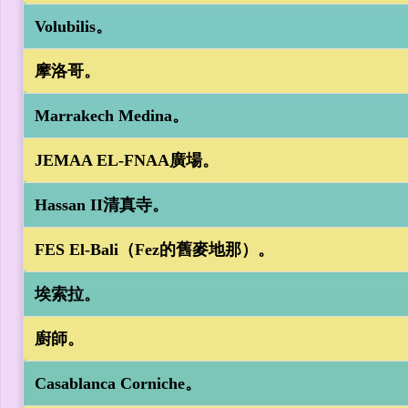
Volubilis。
摩洛哥。
Marrakech Medina。
JEMAA EL-FNAA廣場。
Hassan II清真寺。
FES El-Bali（Fez的舊麥地那）。
埃索拉。
廚師。
Casablanca Corniche。