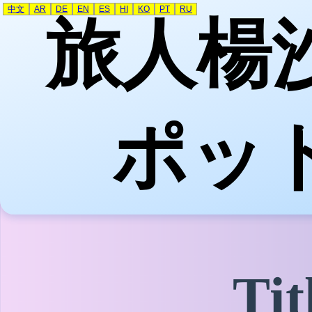
中文
AR
DE
EN
ES
HI
KO
PT
RU
旅人楊沙
ポッ
Tit