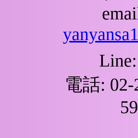
emai
yanyansa
Line
電話: 02-2
59