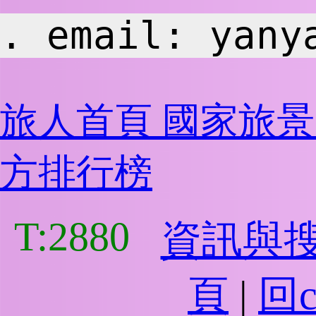
. email: 
yany
旅人首頁
國家旅
方排行榜
T:2880
資訊與
頁
|
回c