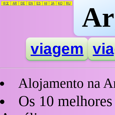
中文
AR
DE
EN
ES
HI
JA
KO
RU
Ar
viagem
vi
Alojamento na Ar
Os 10 melhores 