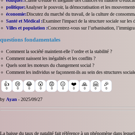
éduquer:
Classe d'étude et inégalité des chances en matière d'éducat
politique:
Analyser le pouvoir, la démocratisation et les mouvement
économie:
Discutez du marché du travail, de la culture de consomma
Santé et Médical :
Examiner l'impact de la structure sociale sur les 
Villes et population :
Concentrez-vous sur l’urbanisation, l’immigrati
questions fondamentales
Comment la société maintient-elle l’ordre et la stabilité ?
Comment naissent les inégalités et les conflits ?
Quels sont les moteurs du changement social ?
Comment les individus se façonnent-ils au sein des structures social
👍
😢
😂
😮
😡
😐
❤️
🙏
🤗
🎉
0
0
0
0
0
0
0
0
0
0
by
Ayan
- 2025/09/27
La baisse du taux de natalité fait référence à un phénomène dans leque