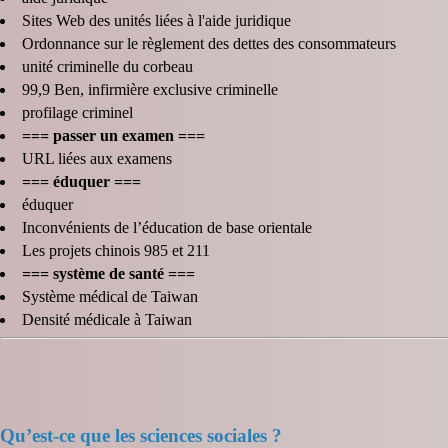
Sites Web des unités liées à l'aide juridique
Ordonnance sur le règlement des dettes des consommateurs
unité criminelle du corbeau
99,9 Ben, infirmière exclusive criminelle
profilage criminel
=== passer un examen ===
URL liées aux examens
=== éduquer ===
éduquer
Inconvénients de l’éducation de base orientale
Les projets chinois 985 et 211
=== système de santé ===
Système médical de Taiwan
Densité médicale à Taiwan
Qu’est-ce que les sciences sociales ?