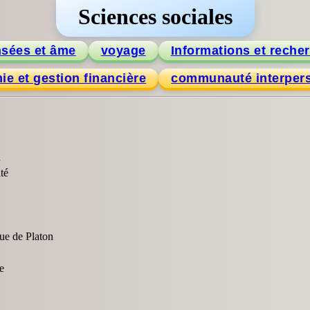
Sciences sociales
sées et âme
voyage
Informations et reche
e et gestion financière
communauté interpers
d
té
ue de Platon
e