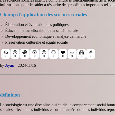
Les sciences sociales aident à comprendre le fonctionnement de la socié
informations pour les aider à résoudre des problèmes importants tels que 
Champ d'application des sciences sociales
Élaboration et évaluation des politiques
Éducation et amélioration de la santé mentale
Développement économique et analyse de marché
Préservation culturelle et équité sociale
👍
😢
😂
😮
😡
😐
❤️
🙏
🤗
🎉
0
0
0
0
0
0
0
0
0
0
by
Ayan
- 2024/11/16
définition
La sociologie est une discipline qui étudie le comportement social humain
sociales affectent les individus et sur la manière dont les individus repr