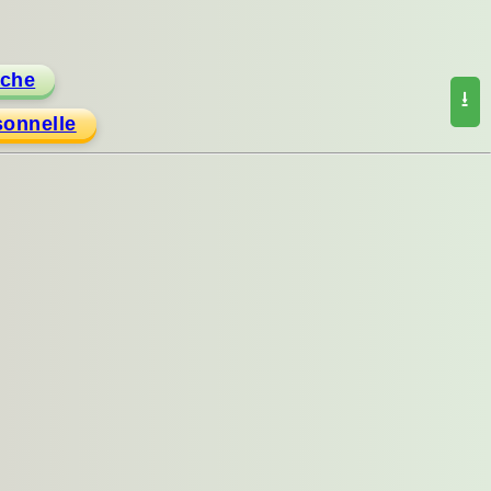
rche
⭳
onnelle