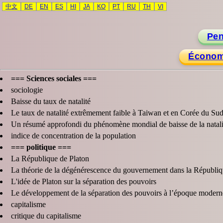
中文
DE
EN
ES
HI
JA
KO
PT
RU
TH
VI
Pen
Économi
=== Sciences sociales ===
sociologie
Baisse du taux de natalité
Le taux de natalité extrêmement faible à Taiwan et en Corée du Su
Un résumé approfondi du phénomène mondial de baisse de la natali
indice de concentration de la population
=== politique ===
La République de Platon
La théorie de la dégénérescence du gouvernement dans la Républiq
L'idée de Platon sur la séparation des pouvoirs
Le développement de la séparation des pouvoirs à l’époque modern
capitalisme
critique du capitalisme