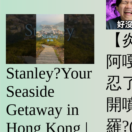
【
阿
Stanley?Your
忍了
Seaside
開
Getaway in
羅?
Hong Kong |