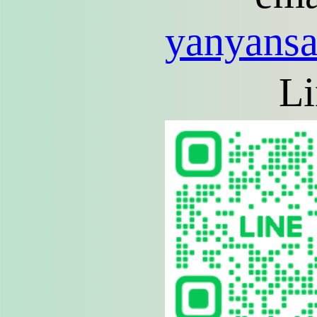
yanyans
L