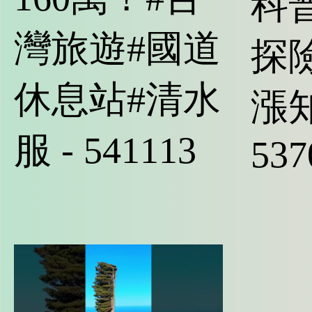
科普
灣旅遊#國道
探險
休息站#清水
漲知
服 - 541113
537