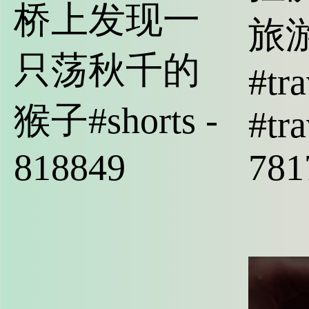
桥上发现一
旅
只荡秋千的
#tra
猴子#shorts -
#tra
818849
781