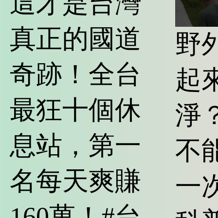
這才是台灣
真正的國道
野
奇跡！全台
起
最狂十個休
淨
息站，第一
不
名每天爽賺
一
160萬！#台