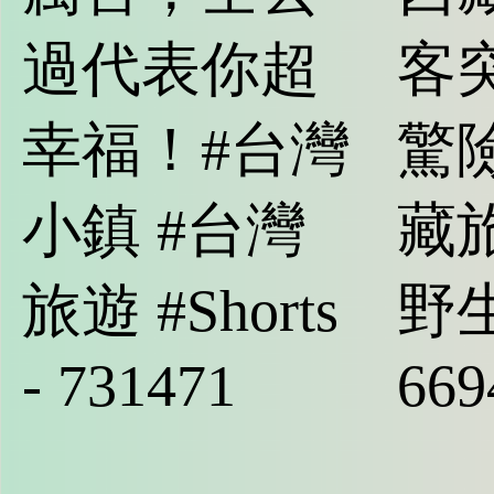
過代表你超
客
幸福！#台灣
驚
小鎮 #台灣
藏
旅遊 #Shorts
野生
- 731471
669