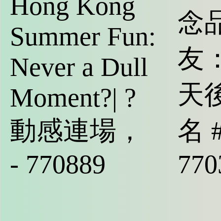
Hong Kong
念
Summer Fun:
友
Never a Dull
天
Moment?| ?
動感連場，
名 
- 770889
770