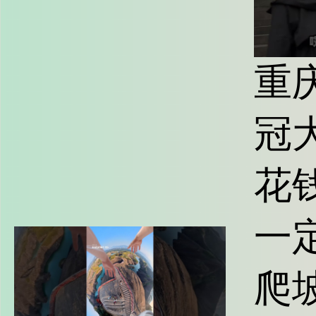
重
冠
花
一
爬