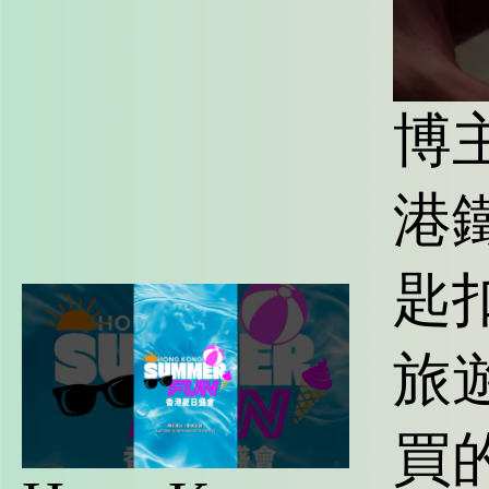
博
港
匙
旅
買