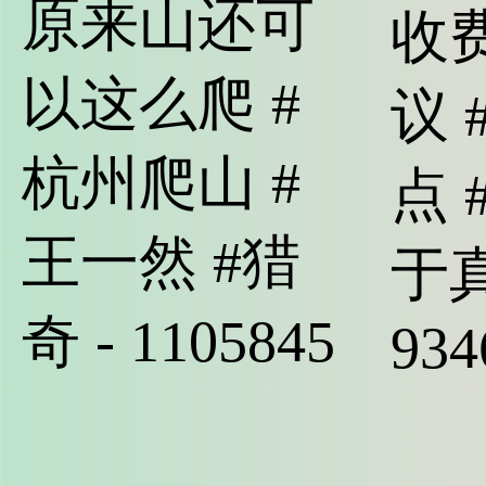
原来山还可
收
以这么爬 #
议 
杭州爬山 #
点 
王一然 #猎
于真
奇 - 1105845
934