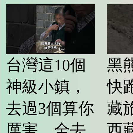
台灣這10個
黑
神級小鎮，
快跑
去過3個算你
藏
厲害，全去
西