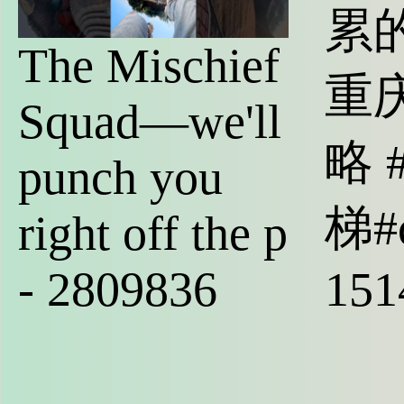
累
The Mischief
重
Squad—we'll
略 
punch you
梯#c
right off the p
- 2809836
151