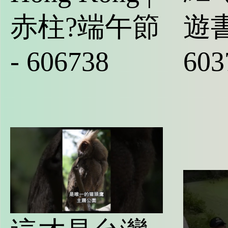
赤柱?端午節
遊書
- 606738
603