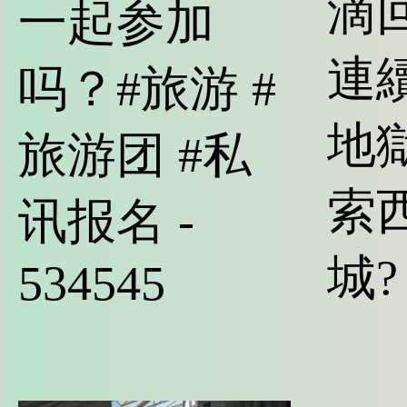
滴
一起参加
連
吗？#旅游 #
地
旅游团 #私
索
讯报名 -
城? 
534545