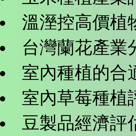
溫溼控高價植
台灣蘭花產業
室內種植的合
室內草莓種植
豆製品經濟評