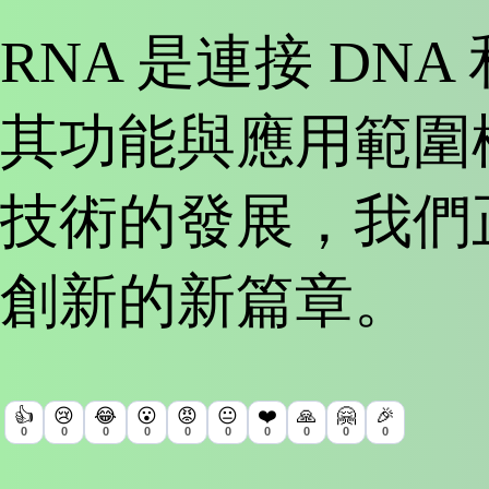
RNA 是連接 DN
其功能與應用範圍極
技術的發展，我們
創新的新篇章。
👍
😢
😂
😮
😡
😐
❤️
🙏
🤗
🎉
0
0
0
0
0
0
0
0
0
0