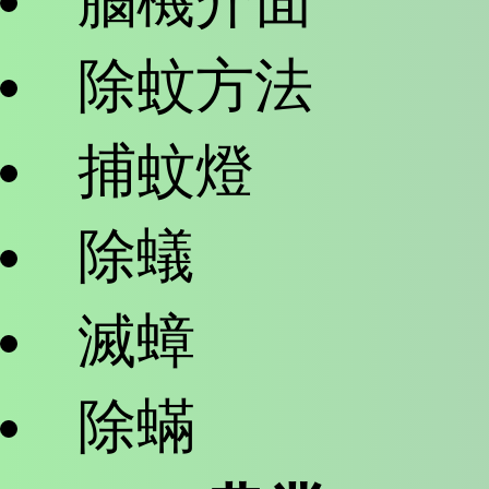
腦機介面
除蚊方法
捕蚊燈
除蟻
滅蟑
除蟎