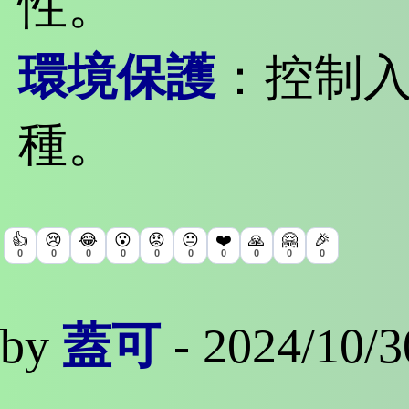
性。
環境保護
：控制
種。
👍
😢
😂
😮
😡
😐
❤️
🙏
🤗
🎉
0
0
0
0
0
0
0
0
0
0
by
蓋可
- 2024/10/3