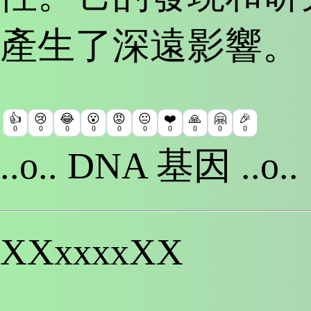
產生了深遠影響。
👍
😢
😂
😮
😡
😐
❤️
🙏
🤗
🎉
0
0
0
0
0
0
0
0
0
0
..o.. DNA 基因 ..o..
XXxxxxXX