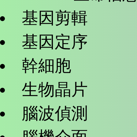
基因剪輯
基因定序
幹細胞
生物晶片
腦波偵測