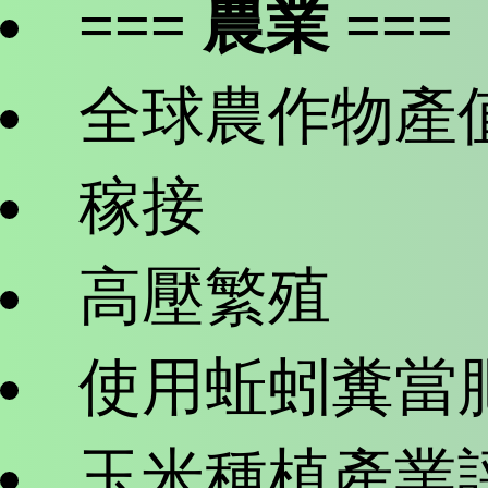
=== 農業 ===
全球農作物產
稼接
高壓繁殖
使用蚯蚓糞當
玉米種植產業