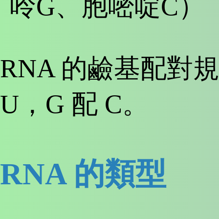
呤G、胞嘧啶C）
RNA 的鹼基配對規
U，G 配 C。
RNA 的類型