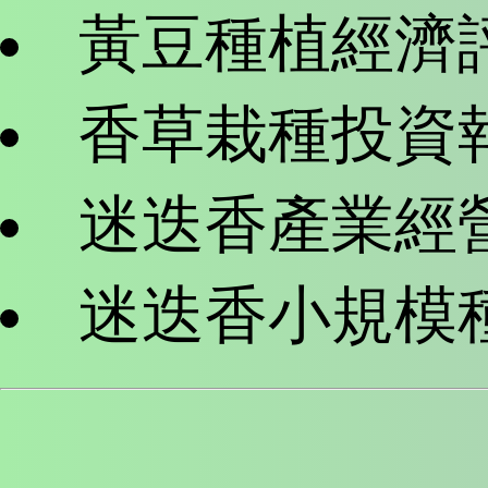
黃豆種植經濟
香草栽種投資
迷迭香產業經
迷迭香小規模