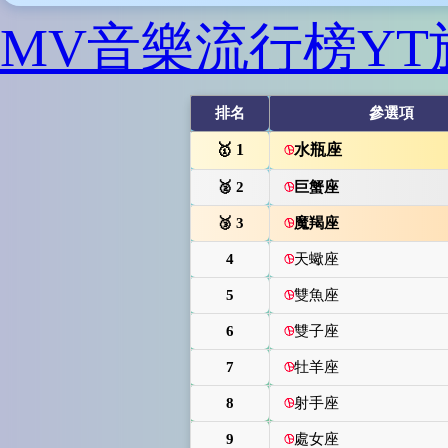
MV音樂流行榜
Y
排名
參選項
1
水瓶座
2
巨蟹座
3
魔羯座
4
天蠍座
5
雙魚座
6
雙子座
7
牡羊座
8
射手座
9
處女座