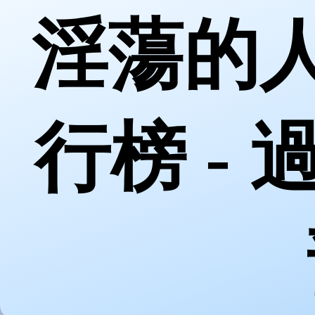
淫蕩的人
行榜 -