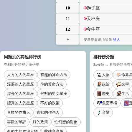
10
獅子座
11
天秤座
12
金牛座
+
要新增參選項請先
登入
同類別的其他排行榜
排行榜分類
在相同分類裡切換榜單
點分類 → 看該分類所有
大方的人的星座
有趣的算命方法
人物
命算
淫蕩的人的星座
準的算命方法
政治
文學
漂亮的人的星座
登對的男女星座
歷史
生活
認真的人的星座
不好的政策
負面專欄
喜歡的作曲人
喜歡的作詞人
音樂
喜歡的球評
好的政策
性幻想的對象
有能力的政治人物
此站交流版