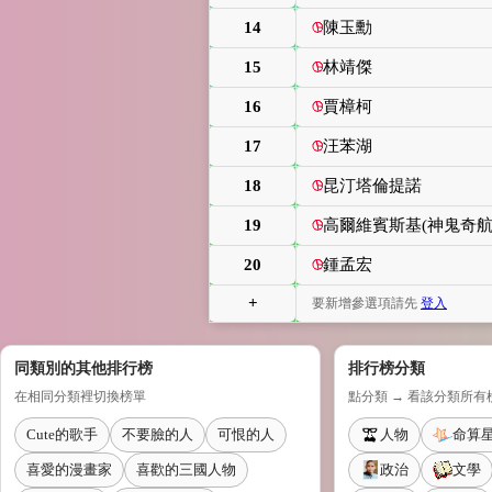
14
陳玉勳
15
林靖傑
16
賈樟柯
17
汪苯湖
18
昆汀塔倫提諾
19
高爾維賓斯基(神鬼奇航
20
鍾孟宏
+
要新增參選項請先
登入
同類別的其他排行榜
排行榜分類
在相同分類裡切換榜單
點分類 → 看該分類所有
Cute的歌手
不要臉的人
可恨的人
人物
命算
喜愛的漫畫家
喜歡的三國人物
政治
文學