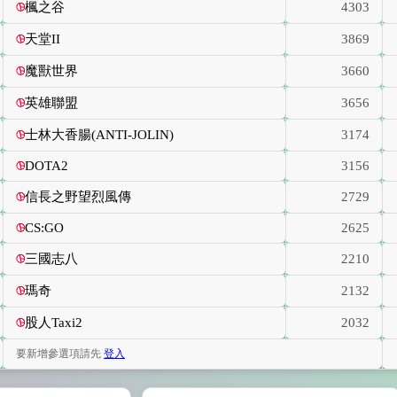
楓之谷
4303
天堂II
3869
魔獸世界
3660
英雄聯盟
3656
士林大香腸(ANTI-JOLIN)
3174
DOTA2
3156
信長之野望烈風傳
2729
CS:GO
2625
三國志八
2210
瑪奇
2132
股人Taxi2
2032
要新增參選項請先
登入