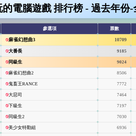
MV音樂流行榜
YT旅遊流行榜
旅景文
的電腦遊戲 排行榜 - 過去年份
參選項
票數
麻雀幻想曲3
10709
大番長
9185
同級生
9024
麻雀幻想曲2
8506
鬼畜王RANCE
7772
大惡司
7464
下級生
7197
同級生2
7030
美少女特勤組
6936