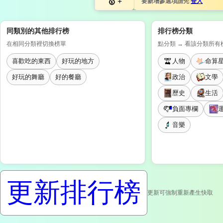
+
要新增參選項請先
登入
同類別的其他排行榜
排行榜分類
在相同分類裡切換榜單
點分類 → 看該分類所有
喜歡吃的東西
好玩的地方
人物
命算
好玩的舞廳
好的餐廳
政治
文學
歷史
生活
負面專欄
音樂
更新排行榜
更新可強制重新產生快取