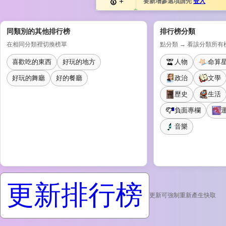
+
要新增參選項請先
登入
同類別的其他排行榜
排行榜分類
在相同分類裡切換榜單
點分類 → 看該分類所有
喜歡吃的東西
好玩的地方
人物
命算
好玩的舞廳
好的餐廳
政治
文學
歷史
生活
負面專欄
音樂
更新排行榜
更新可強制重新產生快取